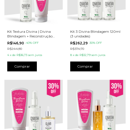
Kit Textura Divina | Divina
Kit 3 Divina Blindagem 120ml
Blindagem + Reconstrução
(3 unidades)
Divina
R$146,90
-
40
% OFF
R$262,29
-
30
% OFF
R$244,80
R$374,70
4
x
de
R$36,73
sem juros
8
x
de
R$32,79
sem juros