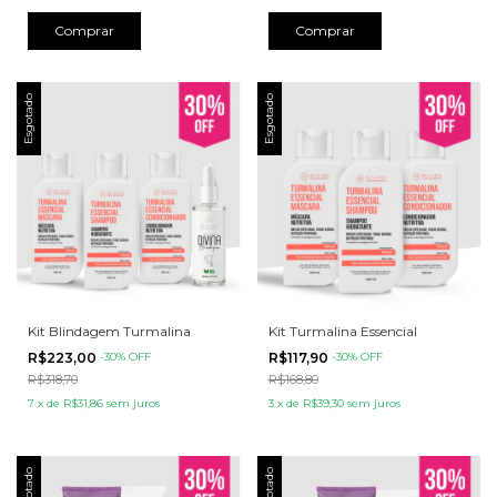
Esgotado
Esgotado
Kit Blindagem Turmalina
Kit Turmalina Essencial
R$223,00
-
30
% OFF
R$117,90
-
30
% OFF
R$318,70
R$168,80
7
x
de
R$31,86
sem juros
3
x
de
R$39,30
sem juros
Esgotado
Esgotado