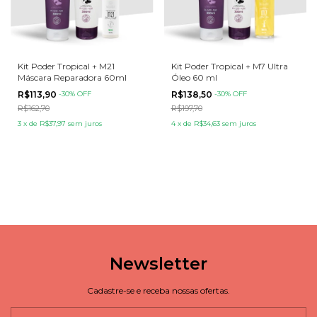
Kit Poder Tropical + M21
Kit Poder Tropical + M7 Ultra
Máscara Reparadora 60ml
Óleo 60 ml
R$113,90
-
30
% OFF
R$138,50
-
30
% OFF
R$162,70
R$197,70
3
x
de
R$37,97
sem juros
4
x
de
R$34,63
sem juros
Newsletter
Cadastre-se e receba nossas ofertas.