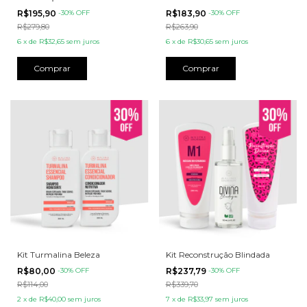
R$195,90
-
30
% OFF
R$183,90
-
30
% OFF
R$279,80
R$263,90
6
x
de
R$32,65
sem juros
6
x
de
R$30,65
sem juros
Kit Turmalina Beleza
Kit Reconstrução Blindada
R$80,00
-
30
% OFF
R$237,79
-
30
% OFF
R$114,00
R$339,70
2
x
de
R$40,00
sem juros
7
x
de
R$33,97
sem juros