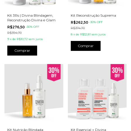
Kit 3Rs | Divina Blindagem,
Kit Reconstrução Suprema
Reconstrução Divina e Glam
R$262,50
-
30
% OFF
R$276,50
-
30
% OFF
R$374,70
R$394,70
8
x
de
R$32,81
sem juros
9
x
de
R$30,72
sem juros
Kit Nutrição Blindada
Kit Essencial + Divina