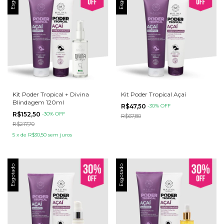
Kit Poder Tropical + Divina
Kit Poder Tropical Açaí
Blindagem 120ml
R$47,50
-
30
% OFF
R$152,50
-
30
% OFF
R$67,80
R$217,70
5
x
de
R$30,50
sem juros
Esgotado
Esgotado