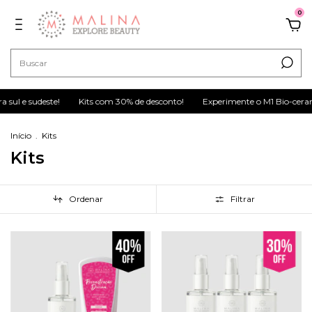
0
ul e sudeste!
Kits com 30% de desconto!
Experimente o M1 Bio-ceramid
Início
.
Kits
Kits
Ordenar
Filtrar