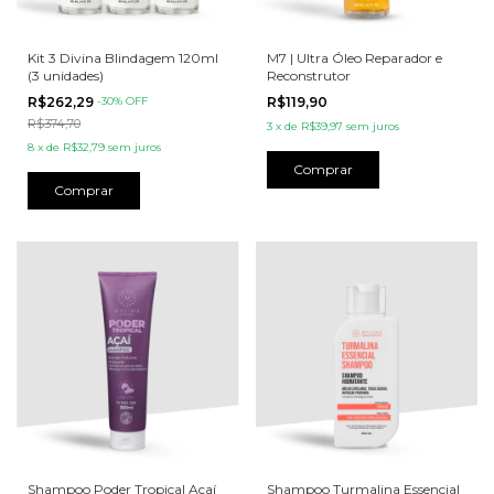
Kit 3 Divina Blindagem 120ml
M7 | Ultra Óleo Reparador e
(3 unidades)
Reconstrutor
R$262,29
-
30
% OFF
R$119,90
R$374,70
3
x
de
R$39,97
sem juros
8
x
de
R$32,79
sem juros
Shampoo Poder Tropical Açaí
Shampoo Turmalina Essencial