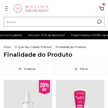
0
 sul e sudeste!
Kits com 30% de desconto!
Experimente o M1 Bio-ceram
Início
.
O Que Seu Cabelo Precisa?
.
Finalidade do Produto
Finalidade do Produto
Ordenar
Filtrar