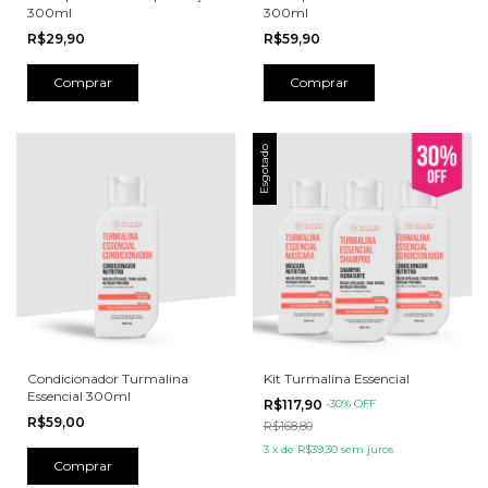
300ml
300ml
R$29,90
R$59,90
Esgotado
Condicionador Turmalina
Kit Turmalina Essencial
Essencial 300ml
R$117,90
-
30
% OFF
R$59,00
R$168,80
3
x
de
R$39,30
sem juros