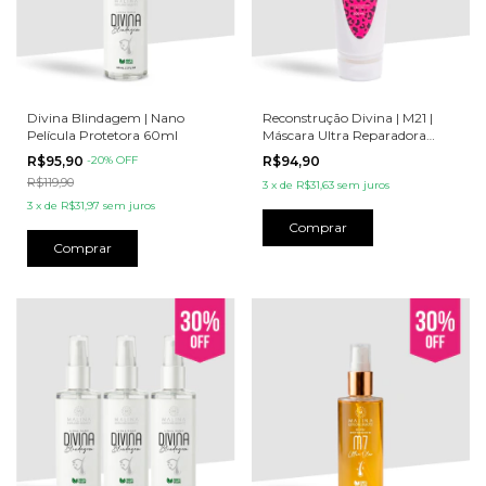
Divina Blindagem | Nano
Reconstrução Divina | M21 |
Película Protetora 60ml
Máscara Ultra Reparadora
200ml
R$95,90
-
20
% OFF
R$94,90
R$119,90
3
x
de
R$31,63
sem juros
3
x
de
R$31,97
sem juros