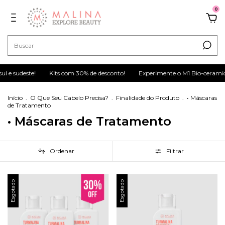
0
l e sudeste!
Kits com 30% de desconto!
Experimente o M1 Bio-ceramid
Início
.
O Que Seu Cabelo Precisa?
.
Finalidade do Produto
.
• Máscaras
de Tratamento
• Máscaras de Tratamento
Ordenar
Filtrar
Esgotado
Esgotado