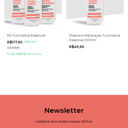
Kit Turmalina Essencial
Máscara Hidratação Turmalina
Essencial 300ml
R$117,90
-
30
% OFF
R$49,90
R$168,80
3
x
de
R$39,30
sem juros
Newsletter
Cadastre-se e receba nossas ofertas.