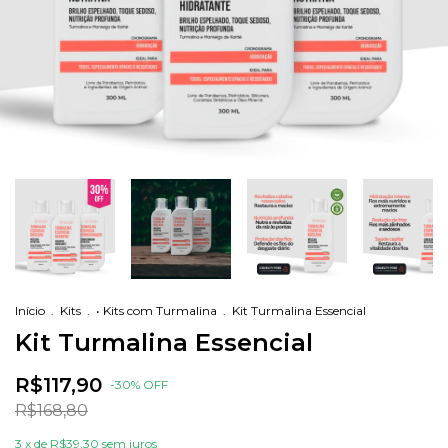
Início
.
Kits
.
• Kits com Turmalina
.
Kit Turmalina Essencial
Kit Turmalina Essencial
R$117,90
-
30
% OFF
R$168,80
3
x de
R$39,30
sem juros