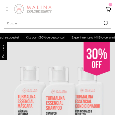
0
 e sudeste!
Kits com 30% de desconto!
Experimente o M1 Bio-ceramida
Esgotado